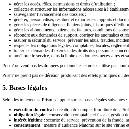
gérer les accès, rôles, permissions et droits d’utilisation ;
collecter et structurer les informations nécessaires à l’établis
sauvegarder l’avancement des dossiers ;
générer, personnaliser, restituer et exporter les rapports et docu
gérer les pièces de diligence, fichiers joints, historiques d’éditi
gérer les abonnements, paiements, factures, conditions de souscri
répondre aux demandes de support, corriger les anomalies et réa
assurer la sécurité du service, prévenir les abus, fraudes, inciden
respecter les obligations légales, comptables, fiscales, réglementa
traiter les demandes d’exercice des droits des personnes concern
améliorer le service, dans la limite des données nécessaires et sa
Prism’ ne vend pas les données personnelles et ne les utilise pas pour
Prism’ ne prend pas de décision produisant des effets juridiques ou des
5. Bases légales
Selon les traitements, Prism’ s’appuie sur les bases légales suivantes :
exécution du contrat
: création de compte, fourniture de la So
obligation légale
: conservation comptable et fiscale, gestion d
intérêt légitime
: sécurité du service, prévention de la fraude, a
consentement
: mesure d’audience Matomo sur le site vitrine et,