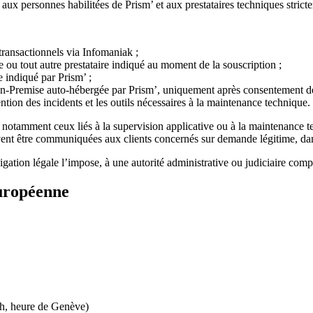
 aux personnes habilitées de Prism’ et aux prestataires techniques strict
transactionnels via Infomaniak ;
 ou tout autre prestataire indiqué au moment de la souscription ;
e indiqué par Prism’ ;
n-Premise auto-hébergée par Prism’, uniquement après consentement de l’
vention des incidents et les outils nécessaires à la maintenance technique.
s, notamment ceux liés à la supervision applicative ou à la maintenance te
ent être communiquées aux clients concernés sur demande légitime, dans
ion légale l’impose, à une autorité administrative ou judiciaire compéte
européenne
h, heure de Genève)