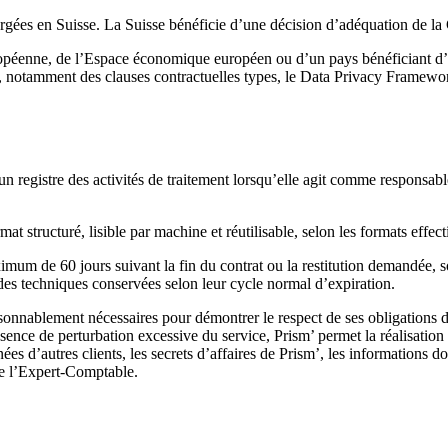
ébergées en Suisse. La Suisse bénéficie d’une décision d’adéquation de 
ropéenne, de l’Espace économique européen ou d’un pays bénéficiant d’un
, notamment des clauses contractuelles types, le Data Privacy Framewor
un registre des activités de traitement lorsqu’elle agit comme responsab
at structuré, lisible par machine et réutilisable, selon les formats effec
um de 60 jours suivant la fin du contrat ou la restitution demandée, so
rdes techniques conservées selon leur cycle normal d’expiration.
sonnablement nécessaires pour démontrer le respect de ses obligations de
’absence de perturbation excessive du service, Prism’ permet la réalisati
s d’autres clients, les secrets d’affaires de Prism’, les informations don
 de l’Expert-Comptable.