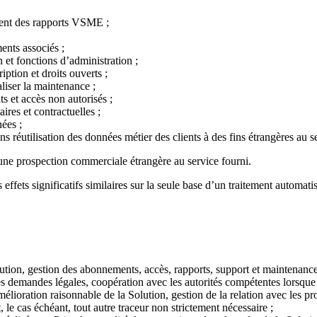
sement des rapports VSME ;
ments associés ;
on et fonctions d’administration ;
ption et droits ouverts ;
liser la maintenance ;
ts et accès non autorisés ;
ires et contractuelles ;
ées ;
ns réutilisation des données métier des clients à des fins étrangères au s
 une prospection commerciale étrangère au service fourni.
 effets significatifs similaires sur la seule base d’un traitement automat
lution, gestion des abonnements, accès, rapports, support et maintenance
es demandes légales, coopération avec les autorités compétentes lorsque l
mélioration raisonnable de la Solution, gestion de la relation avec les pro
 le cas échéant, tout autre traceur non strictement nécessaire ;