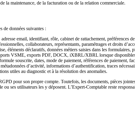
de la maintenance, de la facturation ou de la relation commerciale.
ies de données suivantes :
dresse email, identifiant, rôle, cabinet de rattachement, préférences d
ssionnelles, collaborateurs, représentants, paramétrages et droits d’acc
ise, éléments déclaratifs, données métiers saisies dans les formulaires, 
 rapports VSME, exports PDF, DOCX, iXBRL/XBRL lorsque disponibles, h
ormule souscrite, dates, mode de paiement, références de paiement, fact
métadonnées d’activité, informations d’authentification, traces nécessaire
ns utiles au diagnostic et à la résolution des anomalies.
RGPD pour son propre compte. Toutefois, les documents, pièces jointes o
 ou ses utilisateurs les y déposent. L’Expert-Comptable reste responsabl