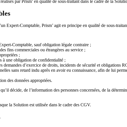
 réalisés par Prism’ en qualité de sous-traitant dans le cadre de la Soluti
bles
’un Expert-Comptable, Prism’ agit en principe en qualité de sous-traitan
Expert-Comptable, sauf obligation légale contraire ;
à des fins commerciales ou étrangères au service ;
ppropriées ;
 à une obligation de confidentialité ;
s demandes d’exercice de droits, incidents de sécurité et obligations R
elles sans retard indu après en avoir eu connaissance, afin de lui perme
ction des données appropriées.
u’il décide, de l’information des personnes concernées, de la déterminat
sque la Solution est utilisée dans le cadre des CGV.
s