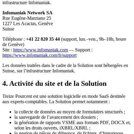
infrastructure Infomaniak.
Infomaniak Network SA
Rue Eugène-Marziano 25
1227 Les Acacias, Genève
Suisse
Téléphone :
+41 22 820 35 44
(support, lun.–ven., 9h–18h, heure
de Genève)
Site :
https://www.infomaniak.com
— Support :
https://www.infomaniak.com/fr/support
Les données traitées dans le cadre de la Solution sont hébergées en
Suisse, sur l’infrastructure Infomaniak.
4. Activité du site et de la Solution
Treize Pourcent est une solution logicielle en mode SaaS destinée
aux experts-comptables. La Solution permet notamment :
la collecte de données au moyen de formulaires structurés ;
la sauvegarde de l’avancement des dossiers ;
la génération de rapports VSME aux formats PDF, DOCX et,
selon les droits ouverts, iXBRL/XBRL ;
la gestion de pièces de diligence, de fichiers, d’historiques