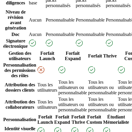
packs
packs
packs
diligences
base
personnalisés
personnalisés
personnalisés
Niveau de
révision
Aucun
Personnalisable
Personnalisable
Personnalisab
avant
génération
Doc
Aucun
Personnalisable
Personnalisable
Personnalisab
Signature
électronique
Gestion des
Forfait
Forfait
For
Forfait Thrive
utilisateurs
Launch
Expand
Cu
Personnalisation
des permissions
des rôles
Tous les
Tous les
Tous le
Attribution des
Tous les
utilisateurs ou
utilisateurs ou
utilisat
dossiers clients
utilisateurs
personnalisable
personnalisable
personn
Tous les
Tous les
Tous le
Attribution des
Tous les
utilisateurs ou
utilisateurs ou
utilisat
collaborateurs
utilisateurs
personnalisable
personnalisable
personn
Forfait
Forfait
Forfait
Forfait
Étudiant
Personnalisation
Launch
Expand
Thrive
Custom
Mémorialiste
Identité visuelle