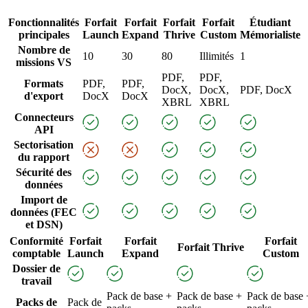
Fonctionnalités
Forfait
Forfait
Forfait
Forfait
Étudiant
principales
Launch
Expand
Thrive
Custom
Mémorialiste
Nombre de
10
30
80
Illimités
1
missions VS
PDF,
PDF,
Formats
PDF,
PDF,
DocX,
DocX,
PDF, DocX
d'export
DocX
DocX
XBRL
XBRL
Connecteurs
API
Sectorisation
du rapport
Sécurité des
données
Import de
données (FEC
et DSN)
Conformité
Forfait
Forfait
Forfait
Forfait Thrive
comptable
Launch
Expand
Custom
Dossier de
travail
Pack de base +
Pack de base +
Pack de base 
Packs de
Pack de