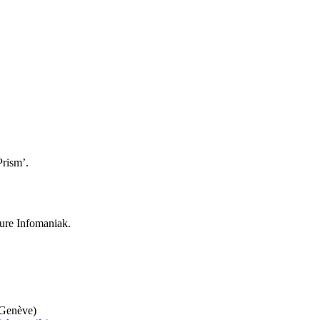
Prism’.
ture Infomaniak.
 Genève)